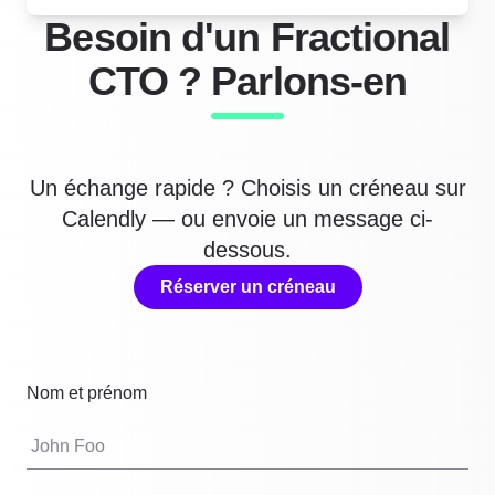
Besoin d'un Fractional
CTO ? Parlons-en
Un échange rapide ? Choisis un créneau sur
Calendly — ou envoie un message ci-
dessous.
Réserver un créneau
Nom et prénom
If
yo
are
a