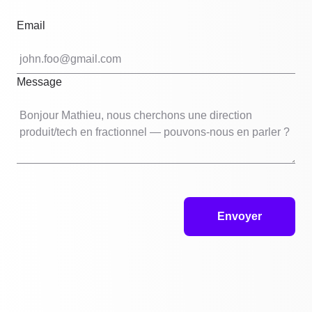
hu
ign
Email
this
fiel
Message