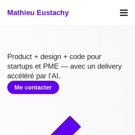
Mathieu Eustachy
À propos
Articles
Product + design + code pour
Projets
startups et PME — avec un delivery
Me contacter
accéléré par l'AI.
Me contacter
FR
EN